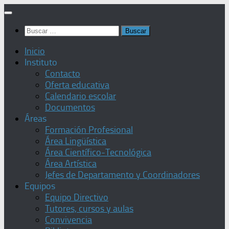
Saltar
al
Buscar:
contenido
Inicio
Instituto
Contacto
Oferta educativa
Calendario escolar
Documentos
Áreas
Formación Profesional
Área Lingüística
Área Científico-Tecnológica
Área Artística
Jefes de Departamento y Coordinadores
Equipos
Equipo Directivo
Tutores, cursos y aulas
Convivencia