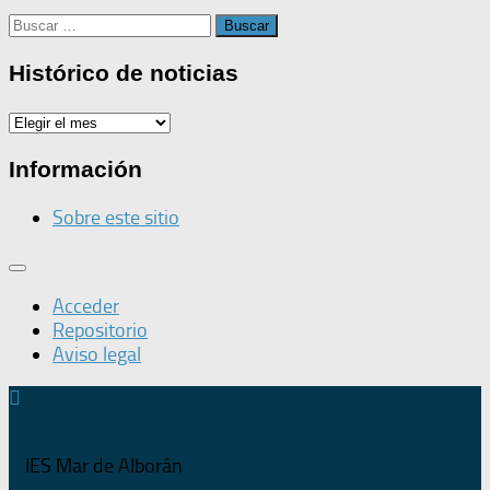
Buscar:
Histórico de noticias
Histórico
de
noticias
Información
Sobre este sitio
Acceder
Repositorio
Aviso legal
IES Mar de Alborán