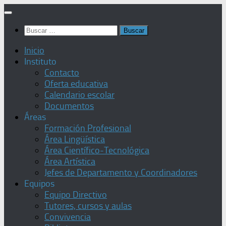
Saltar
al
Buscar:
contenido
Inicio
Instituto
Contacto
Oferta educativa
Calendario escolar
Documentos
Áreas
Formación Profesional
Área Lingüística
Área Científico-Tecnológica
Área Artística
Jefes de Departamento y Coordinadores
Equipos
Equipo Directivo
Tutores, cursos y aulas
Convivencia