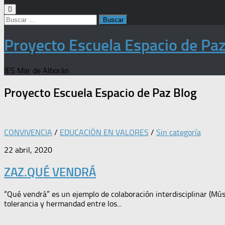
Buscar:
Proyecto Escuela Espacio de Pa
IES Mar de Alborán
Proyecto Escuela Espacio de Paz
Blog
CONVIVENCIA
/
EDUCACIÓN EN VALORES
/
Sin categoría
22 abril, 2020
ZAZ.QUÉ VENDRÁ
“Qué vendrá” es un ejemplo de colaboración interdisciplinar (Mú
tolerancia y hermandad entre los...