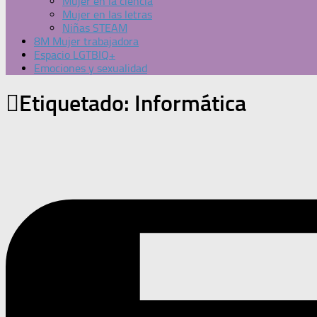
Mujer en la ciencia
Mujer en las letras
Niñas STEAM
8M Mujer trabajadora
Espacio LGTBIQ+
Emociones y sexualidad
Etiquetado:
Informática