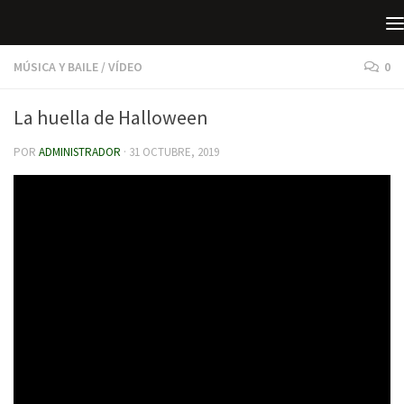
Saltar al contenido
MÚSICA Y BAILE
/
VÍDEO
0
La huella de Halloween
POR
ADMINISTRADOR
·
31 OCTUBRE, 2019
Es cierto que Halloween es una festividad ajena a nuestra tradición,
pero cada vez tiene más aceptación y es la excusa perfecta para
organizar diversas actividades que suelen incorporar un
componente común: la creatividad. Presentamos algunas de las
propuestas que nos han aterrorizado este año.
Juego de los vasos “The Addams Family”. Recordamos la mítica
serie de comedia-terror familiar con nuestra versión rítmica del
tema musical.
Árbol del terror (actividad organizada por la Biblioteca para
Halloween) donde el alumnado de Taller de Lectura de 1º de ESO