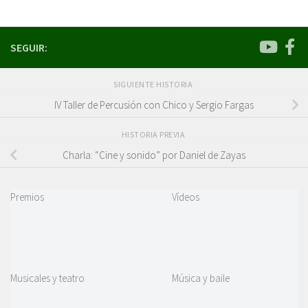
SEGUIR:
SIGUIENTE HISTORIA
IV Taller de Percusión con Chico y Sergio Fargas
HISTORIA PREVIA
Charla: “Cine y sonido” por Daniel de Zayas
Premios
Vídeos
Musicales y teatro
Música y baile