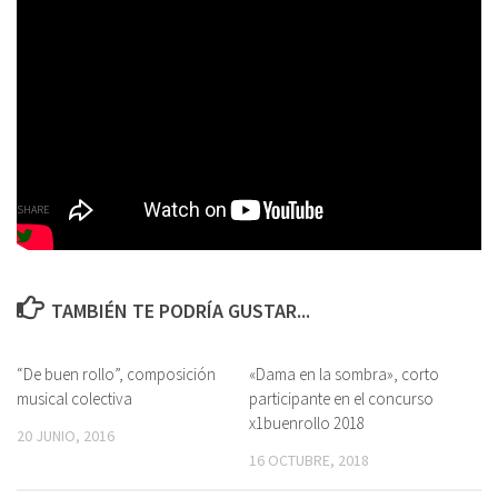
participó creando las hojas de ese árbol que contenía historias
terroríficas.
GALERÍA DE FOTOS
SHARE
TAMBIÉN TE PODRÍA GUSTAR...
“De buen rollo”, composición
«Dama en la sombra», corto
musical colectiva
participante en el concurso
x1buenrollo 2018
20 JUNIO, 2016
16 OCTUBRE, 2018