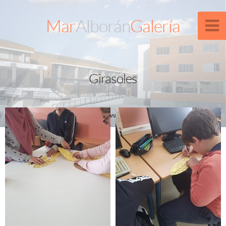
Mar
Alborán
Galería
Girasoles