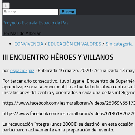
Buscar:
Proyecto Escuela Espacio de Paz
IES Mar de Alborán
CONVIVENCIA
/
EDUCACIÓN EN VALORES
/
Sin categoría
III ENCUENTRO HÉROES Y VILLANOS
por
espacio-paz
· Publicada
16 marzo, 2020
· Actualizado
13 may
Por tercer año consecutivo, tuvo lugar el Encuentro de Superhéroes
aprendizaje social y emocional .La actividad educativa centra su t
instalaciones del centro y orientados a cada una de las intelige
https://www.facebook.com/iesmaralboran/videos/2596945517
https://www.facebook.com/iesmaralboran/videos/6136182627
La recaudación íntegra (unos 2000€) se destinó, en esta ocasión
participaron activamente en la preparación del evento.