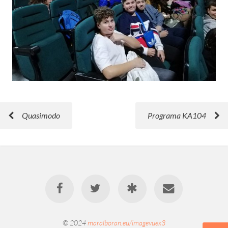
Quasimodo
Programa KA104
© 2024
maralboran.eu/imagevuex3