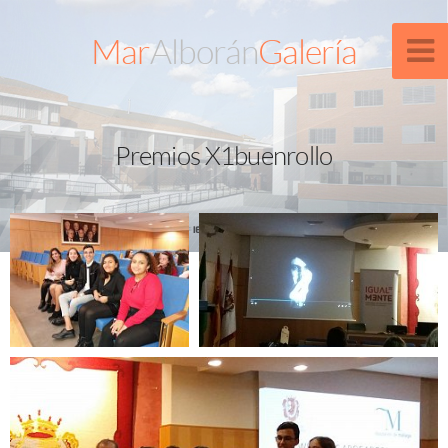
Mar
Alborán
Galería
Premios X1buenrollo