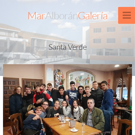
Mar
Alborán
Galería
Santa Verde