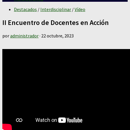
Destacados
/
Interdisciplinar
/
Vídeo
II Encuentro de Docentes en Acción
por
administrador
·
22 octubre, 2023