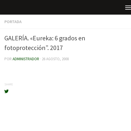
Saltar al contenido
PORTADA
GALERÍA. «Eureka: 6 grados en
fotoprotección”. 2017
POR
ADMINISTRADOR
·
26 AGOSTO, 2008
SHARE