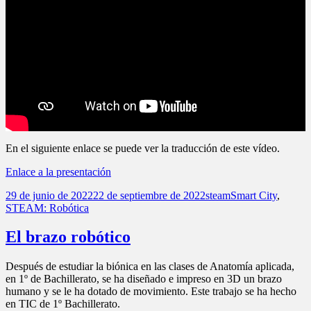
En el siguiente enlace se puede ver la traducción de este vídeo.
Enlace a la presentación
Publicado
Autor
Categorías
29 de junio de 2022
22 de septiembre de 2022
steam
Smart City
,
el
STEAM: Robótica
El brazo robótico
Después de estudiar la biónica en las clases de Anatomía aplicada,
en 1º de Bachillerato, se ha diseñado e impreso en 3D un brazo
humano y se le ha dotado de movimiento. Este trabajo se ha hecho
en TIC de 1º Bachillerato.