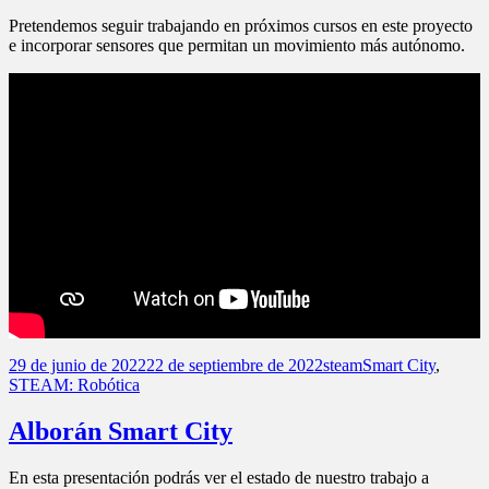
Pretendemos seguir trabajando en próximos cursos en este proyecto
e incorporar sensores que permitan un movimiento más autónomo.
Publicado
Autor
Categorías
29 de junio de 2022
22 de septiembre de 2022
steam
Smart City
,
el
STEAM: Robótica
Alborán Smart City
En esta presentación podrás ver el estado de nuestro trabajo a