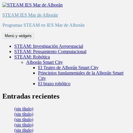
Saltar
al
STEAM IES Mar de Alborán
contenido
Programas STEAM en IES Mar de Alborán
Menú y widgets
STEAM: Investigación Aeroespacial
STEAM: Pensamiento Computacional
STEAM: Robótica
Alborán Smart City
El Teatro de Alborán Smart City
Principios fundamentales de la Alborán Smart
City
El brazo robótico
Entradas recientes
(sin título)
(sin título)
(sin título)
(sin título)
(sin título)