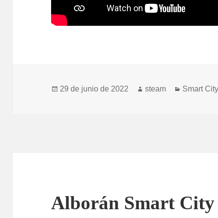
Publicado
Autor
Categoría
29 de junio de 2022
steam
Smart Cit
el
Alborán Smart City