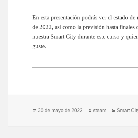
En esta presentación podrás ver el estado de
de 2022, así como la previsión hasta finales 
nuestra Smart City durante este curso y quie
guste.
Publicado
Autor
Categorí
30 de mayo de 2022
steam
Smart Cit
el