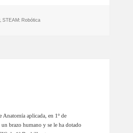
s
y
,
STEAM: Robótica
de Anatomía aplicada, en 1º de
D un brazo humano y se le ha dotado