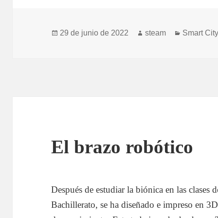
Publicado
Autor
Categoría
29 de junio de 2022
steam
Smart Cit
el
El brazo robótico
Después de estudiar la biónica en las clases 
Bachillerato, se ha diseñado e impreso en 3