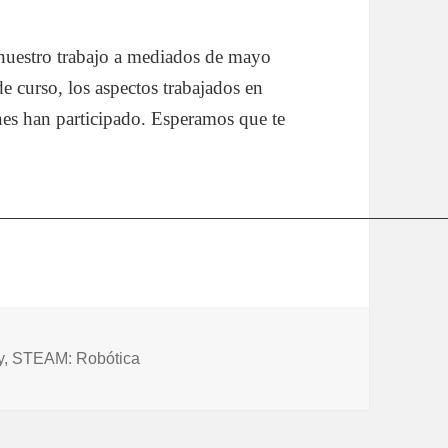
 nuestro trabajo a mediados de mayo
de curso, los aspectos trabajados en
nes han participado. Esperamos que te
as
y
,
STEAM: Robótica