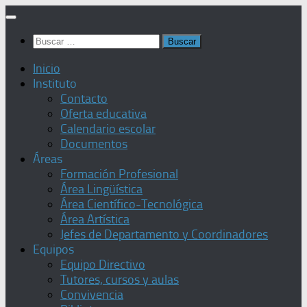
Saltar
al
Buscar:
contenido
Inicio
Instituto
Contacto
Oferta educativa
Calendario escolar
Documentos
Áreas
Formación Profesional
Área Lingüística
Área Científico-Tecnológica
Área Artística
Jefes de Departamento y Coordinadores
Equipos
Equipo Directivo
Tutores, cursos y aulas
Convivencia