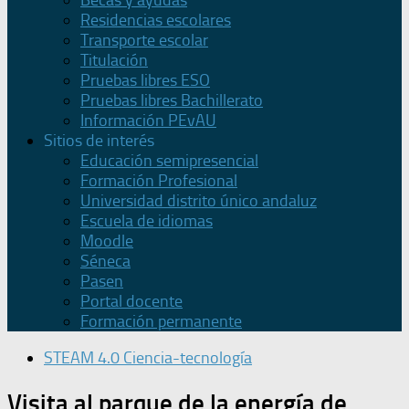
Becas y ayudas
Residencias escolares
Transporte escolar
Titulación
Pruebas libres ESO
Pruebas libres Bachillerato
Información PEvAU
Sitios de interés
Educación semipresencial
Formación Profesional
Universidad distrito único andaluz
Escuela de idiomas
Moodle
Séneca
Pasen
Portal docente
Formación permanente
STEAM 4.0 Ciencia-tecnología
Visita al parque de la energía de