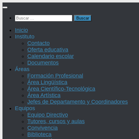
Saltar
al
Buscar:
contenido
Inicio
Instituto
Contacto
Oferta educativa
Calendario escolar
Documentos
Áreas
Formación Profesional
Área Lingüística
Área Científico-Tecnológica
Área Artística
Jefes de Departamento y Coordinadores
Equipos
Equipo Directivo
Tutores, cursos y aulas
Convivencia
Biblioteca