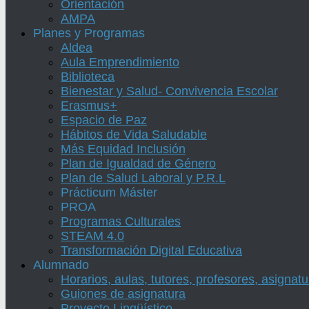
Orientación
AMPA
Planes y Programas
Aldea
Aula Emprendimiento
Biblioteca
Bienestar y Salud- Convivencia Escolar
Erasmus+
Espacio de Paz
Hábitos de Vida Saludable
Más Equidad Inclusión
Plan de Igualdad de Género
Plan de Salud Laboral y P.R.L
Prácticum Máster
PROA
Programas Culturales
STEAM 4.0
Transformación Digital Educativa
Alumnado
Horarios, aulas, tutores, profesores, asignat
Guiones de asignatura
Proyecto Lingüístico