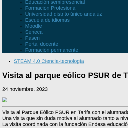
Educación semipresencial
Formación Profesional
Universidad distrito único andaluz
Escuela de idiomas
Moodle
Séneca
Pasen
Portal docente
Formación permanente
STEAM 4.0 Ciencia-tecnología
Visita al parque eólico PSUR de T
24 noviembre, 2023
Visita al Parque Eólico PSUR en Tarifa con el alumnado
Una visita que sin duda motiva al alumnado tanto a ni
La visita coordinada con la fundación Endesa educació