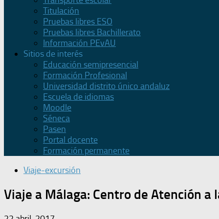
Transporte escolar
Titulación
Pruebas libres ESO
Pruebas libres Bachillerato
Información PEvAU
Sitios de interés
Educación semipresencial
Formación Profesional
Universidad distrito único andaluz
Escuela de idiomas
Moodle
Séneca
Pasen
Portal docente
Formación permanente
Viaje-excursión
Viaje a Málaga: Centro de Atención a la
22 abril, 2017