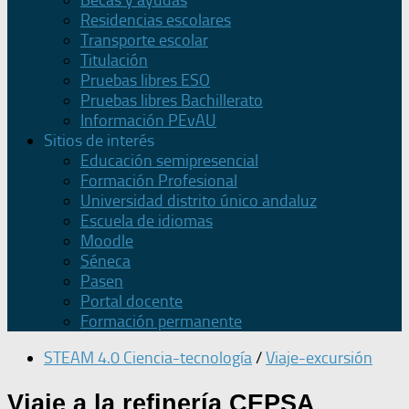
Becas y ayudas
Residencias escolares
Transporte escolar
Titulación
Pruebas libres ESO
Pruebas libres Bachillerato
Información PEvAU
Sitios de interés
Educación semipresencial
Formación Profesional
Universidad distrito único andaluz
Escuela de idiomas
Moodle
Séneca
Pasen
Portal docente
Formación permanente
STEAM 4.0 Ciencia-tecnología
/
Viaje-excursión
Viaje a la refinería CEPSA