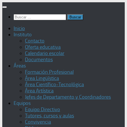
Saltar
al
Buscar:
contenido
Inicio
Instituto
Contacto
Oferta educativa
Calendario escolar
Documentos
Áreas
Formación Profesional
Área Lingüística
Área Científico-Tecnológica
Área Artística
Jefes de Departamento y Coordinadores
Equipos
Equipo Directivo
Tutores, cursos y aulas
Convivencia