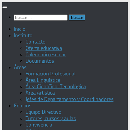
Saltar
al
Buscar:
contenido
Inicio
Instituto
Contacto
Oferta educativa
Calendario escolar
Documentos
Áreas
Formación Profesional
Área Lingüística
Área Científico-Tecnológica
Área Artística
Jefes de Departamento y Coordinadores
Equipos
Equipo Directivo
Tutores, cursos y aulas
Convivencia