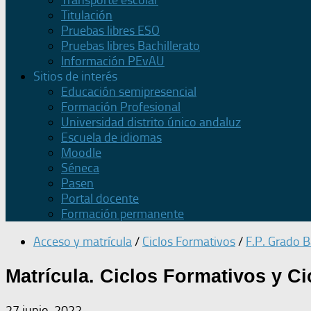
Transporte escolar
Titulación
Pruebas libres ESO
Pruebas libres Bachillerato
Información PEvAU
Sitios de interés
Educación semipresencial
Formación Profesional
Universidad distrito único andaluz
Escuela de idiomas
Moodle
Séneca
Pasen
Portal docente
Formación permanente
Acceso y matrícula
/
Ciclos Formativos
/
F.P. Grado B
Matrícula. Ciclos Formativos y C
27 junio, 2022