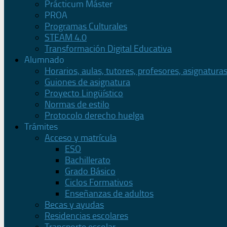
Prácticum Máster
PROA
Programas Culturales
STEAM 4.0
Transformación Digital Educativa
Alumnado
Horarios, aulas, tutores, profesores, asignatura
Guiones de asignatura
Proyecto Lingüístico
Normas de estilo
Protocolo derecho huelga
Trámites
Acceso y matrícula
ESO
Bachillerato
Grado Básico
Ciclos Formativos
Enseñanzas de adultos
Becas y ayudas
Residencias escolares