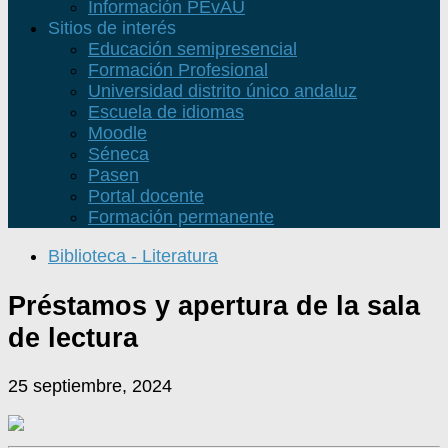
Información PEvAU
Sitios de interés
Educación semipresencial
Formación Profesional
Universidad distrito único andaluz
Escuela de idiomas
Moodle
Séneca
Pasen
Portal docente
Formación permanente
Biblioteca - Literatura
Préstamos y apertura de la sala
de lectura
25 septiembre, 2024