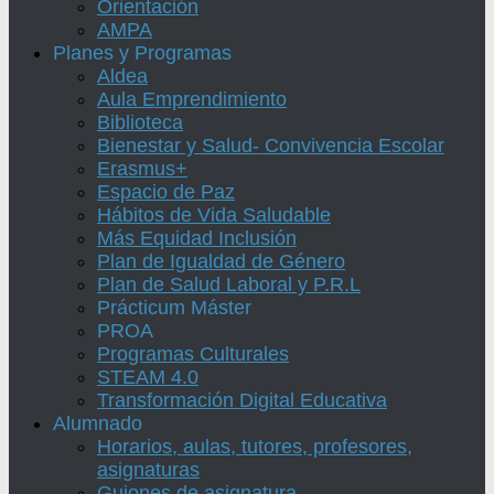
Orientación
AMPA
Planes y Programas
Aldea
Aula Emprendimiento
Biblioteca
Bienestar y Salud- Convivencia Escolar
Erasmus+
Espacio de Paz
Hábitos de Vida Saludable
Más Equidad Inclusión
Plan de Igualdad de Género
Plan de Salud Laboral y P.R.L
Prácticum Máster
PROA
Programas Culturales
STEAM 4.0
Transformación Digital Educativa
Alumnado
Horarios, aulas, tutores, profesores,
asignaturas
Guiones de asignatura