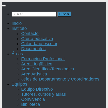
Saltar
al
Buscar:
contenido
Inicio
Instituto
Contacto
Oferta educativa
Calendario escolar
Documentos
Áreas
Formación Profesional
Área Lingüística
Área Científico-Tecnológica
Área Artística
Jefes de Departamento y Coordinadores
Equipos
Equipo Directivo
Tutores, cursos y aulas
Convivencia
Biblioteca