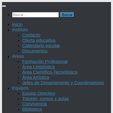
Saltar
al
Buscar:
contenido
Inicio
Instituto
Contacto
Oferta educativa
Calendario escolar
Documentos
Áreas
Formación Profesional
Área Lingüística
Área Científico-Tecnológica
Área Artística
Jefes de Departamento y Coordinadores
Equipos
Equipo Directivo
Tutores, cursos y aulas
Convivencia
Biblioteca