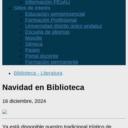
Información PEvAU
Sitios de interés
Educación semipresencial
Formación Profesional
Universidad distrito único andaluz
Escuela de idiomas
Moodle
Séneca
Pasen
Portal docente
Formación permanente
Biblioteca - Literatura
Navidad en Biblioteca
16 diciembre, 2024
Ya está disponible nuestro tradicional tríptico de