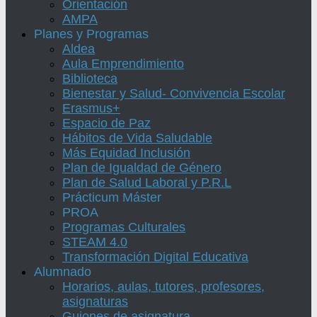
Orientación
AMPA
Planes y Programas
Aldea
Aula Emprendimiento
Biblioteca
Bienestar y Salud- Convivencia Escolar
Erasmus+
Espacio de Paz
Hábitos de Vida Saludable
Más Equidad Inclusión
Plan de Igualdad de Género
Plan de Salud Laboral y P.R.L
Prácticum Máster
PROA
Programas Culturales
STEAM 4.0
Transformación Digital Educativa
Alumnado
Horarios, aulas, tutores, profesores,
asignaturas
Guiones de asignatura