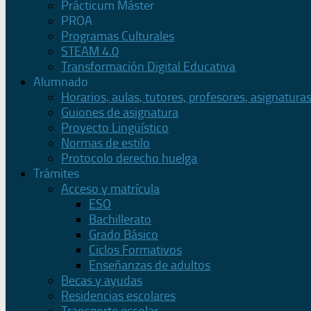
Prácticum Máster
PROA
Programas Culturales
STEAM 4.0
Transformación Digital Educativa
Alumnado
Horarios, aulas, tutores, profesores, asignatura
Guiones de asignatura
Proyecto Lingüístico
Normas de estilo
Protocolo derecho huelga
Trámites
Acceso y matrícula
ESO
Bachillerato
Grado Básico
Ciclos Formativos
Enseñanzas de adultos
Becas y ayudas
Residencias escolares