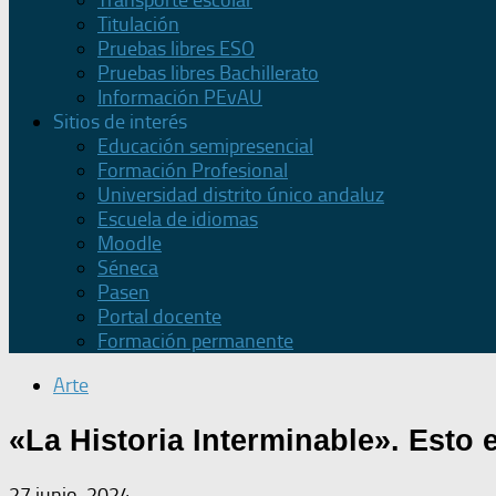
Transporte escolar
Titulación
Pruebas libres ESO
Pruebas libres Bachillerato
Información PEvAU
Sitios de interés
Educación semipresencial
Formación Profesional
Universidad distrito único andaluz
Escuela de idiomas
Moodle
Séneca
Pasen
Portal docente
Formación permanente
Arte
«La Historia Interminable». Esto 
27 junio, 2024