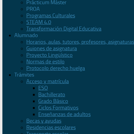
Prácticum Máster
PROA
Programas Culturales
STEAM 4.0
Transformación Digital Educativa
Alumnado
Horarios, aulas, tutores, profesores, asignatura
Guiones de asignatura
Proyecto Lingüístico
Normas de estilo
Protocolo derecho huelga
Trámites
Acceso y matrícula
ESO
Bachillerato
Grado Básico
Ciclos Formativos
Enseñanzas de adultos
Becas y ayudas
Residencias escolares