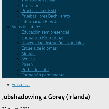
Transporte escolar
Titulación
Pruebas libres ESO
Pruebas libres Bachillerato
Información PEvAU
Sitios de interés
Educación semipresencial
Formación Profesional
Universidad distrito único andaluz
Escuela de idiomas
Moodle
Séneca
Pasen
Portal docente
Formación permanente
Erasmus+
Jobshadowing a Gorey (Irlanda)
24 mayo, 2024