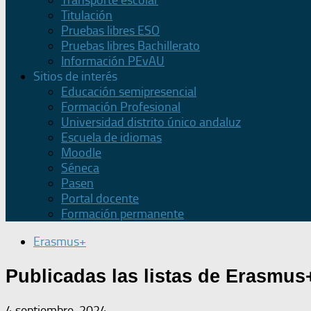
Transporte escolar
Titulación
Pruebas libres ESO
Pruebas libres Bachillerato
Información PEvAU
Sitios de interés
Educación semipresencial
Formación Profesional
Universidad distrito único andaluz
Escuela de idiomas
Moodle
Séneca
Pasen
Portal docente
Formación permanente
Erasmus+
Publicadas las listas de Erasmus
4 septiembre, 2024