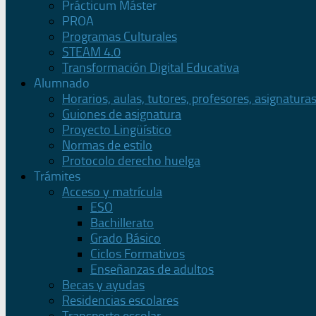
Prácticum Máster
PROA
Programas Culturales
STEAM 4.0
Transformación Digital Educativa
Alumnado
Horarios, aulas, tutores, profesores, asignatura
Guiones de asignatura
Proyecto Lingüístico
Normas de estilo
Protocolo derecho huelga
Trámites
Acceso y matrícula
ESO
Bachillerato
Grado Básico
Ciclos Formativos
Enseñanzas de adultos
Becas y ayudas
Residencias escolares