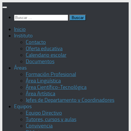
Saltar
al
Buscar:
contenido
Inicio
Instituto
Contacto
Oferta educativa
Calendario escolar
Documentos
Áreas
Formación Profesional
Área Lingüística
Área Científico-Tecnológica
Área Artística
Jefes de Departamento y Coordinadores
Equipos
Equipo Directivo
Tutores, cursos y aulas
Convivencia