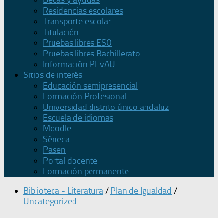
Becas y ayudas
Residencias escolares
Transporte escolar
Titulación
Pruebas libres ESO
Pruebas libres Bachillerato
Información PEvAU
Sitios de interés
Educación semipresencial
Formación Profesional
Universidad distrito único andaluz
Escuela de idiomas
Moodle
Séneca
Pasen
Portal docente
Formación permanente
Biblioteca - Literatura
/
Plan de Igualdad
/
Uncategorized