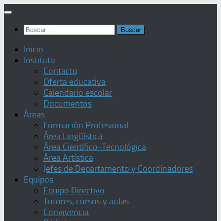
Saltar
al
Buscar:
contenido
Inicio
Instituto
Contacto
Oferta educativa
Calendario escolar
Documentos
Áreas
Formación Profesional
Área Lingüística
Área Científico-Tecnológica
Área Artística
Jefes de Departamento y Coordinadores
Equipos
Equipo Directivo
Tutores, cursos y aulas
Convivencia