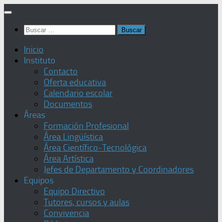
Saltar
al
Buscar:
contenido
Inicio
Instituto
Contacto
Oferta educativa
Calendario escolar
Documentos
Áreas
Formación Profesional
Área Lingüística
Área Científico-Tecnológica
Área Artística
Jefes de Departamento y Coordinadores
Equipos
Equipo Directivo
Tutores, cursos y aulas
Convivencia