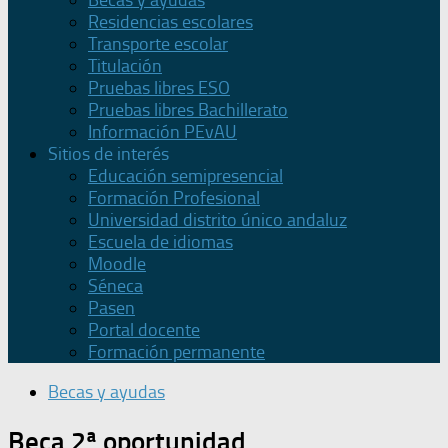
Becas y ayudas
Residencias escolares
Transporte escolar
Titulación
Pruebas libres ESO
Pruebas libres Bachillerato
Información PEvAU
Sitios de interés
Educación semipresencial
Formación Profesional
Universidad distrito único andaluz
Escuela de idiomas
Moodle
Séneca
Pasen
Portal docente
Formación permanente
Becas y ayudas
Beca 2ª oportunidad