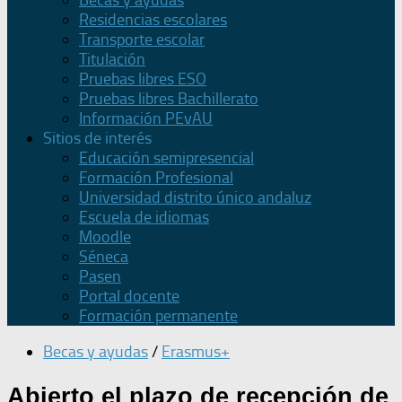
Becas y ayudas
Residencias escolares
Transporte escolar
Titulación
Pruebas libres ESO
Pruebas libres Bachillerato
Información PEvAU
Sitios de interés
Educación semipresencial
Formación Profesional
Universidad distrito único andaluz
Escuela de idiomas
Moodle
Séneca
Pasen
Portal docente
Formación permanente
Becas y ayudas
/
Erasmus+
Abierto el plazo de recepción de