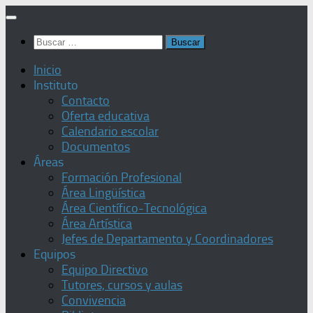
Saltar
al
Buscar:
contenido
Inicio
Instituto
Contacto
Oferta educativa
Calendario escolar
Documentos
Áreas
Formación Profesional
Área Lingüística
Área Científico-Tecnológica
Área Artística
Jefes de Departamento y Coordinadores
Equipos
Equipo Directivo
Tutores, cursos y aulas
Convivencia