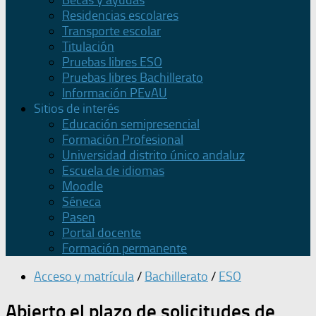
Becas y ayudas
Residencias escolares
Transporte escolar
Titulación
Pruebas libres ESO
Pruebas libres Bachillerato
Información PEvAU
Sitios de interés
Educación semipresencial
Formación Profesional
Universidad distrito único andaluz
Escuela de idiomas
Moodle
Séneca
Pasen
Portal docente
Formación permanente
Acceso y matrícula
/
Bachillerato
/
ESO
Abierto el plazo de solicitudes de