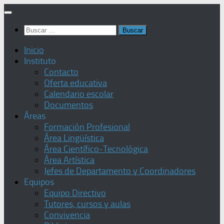
Saltar
al
Buscar:
contenido
Inicio
Instituto
Contacto
Oferta educativa
Calendario escolar
Documentos
Áreas
Formación Profesional
Área Lingüística
Área Científico-Tecnológica
Área Artística
Jefes de Departamento y Coordinadores
Equipos
Equipo Directivo
Tutores, cursos y aulas
Convivencia