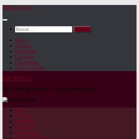
Saltar
BIBLIOTECA
al
contenido
Buscar:
Inicio
Acceso
Miembros
Contacto
Desiderata
Sitios Alborán
BIBLIOTECA
I.E.S. Mar de Alborán - Estepona (Málaga)
Inicio
Acceso
Miembros
Contacto
Desiderata
Sitios Alborán