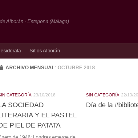
 de Alborán - Estepona (Málaga)
esiderata
Sitios Alborán
ARCHIVO MENSUAL:
OCTUBRE 2018
SIN CATEGORÍA
23/10/2018
SIN CATEGORÍA
22/10/2
LA SOCIEDAD
Día de la #bibliot
LITERARIA Y EL PASTEL
DE PIEL DE PATATA
Enero de 1946: Londres emerge de