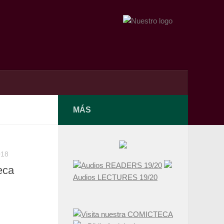
MÁS
018
Audios READERS 19/20
eca
Audios LECTURES 19/20