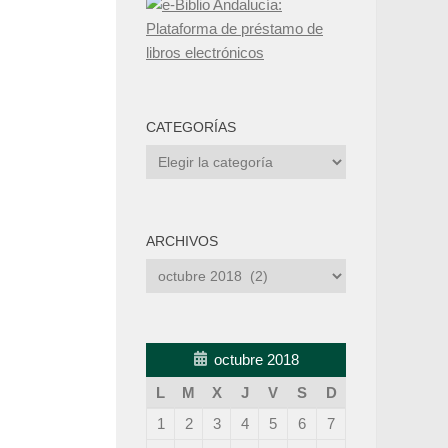
CATEGORÍAS
Categorías
ARCHIVOS
Archivos
octubre 2018
L
M
X
J
V
S
D
1
2
3
4
5
6
7