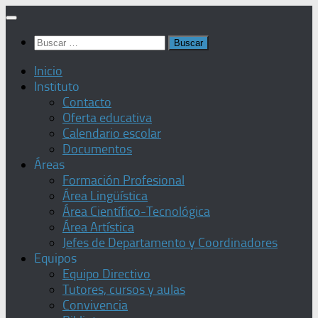
Saltar
al
Buscar:
contenido
Inicio
Instituto
Contacto
Oferta educativa
Calendario escolar
Documentos
Áreas
Formación Profesional
Área Lingüística
Área Científico-Tecnológica
Área Artística
Jefes de Departamento y Coordinadores
Equipos
Equipo Directivo
Tutores, cursos y aulas
Convivencia