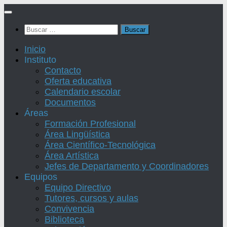
Saltar
al
Buscar:
contenido
Inicio
Instituto
Contacto
Oferta educativa
Calendario escolar
Documentos
Áreas
Formación Profesional
Área Lingüística
Área Científico-Tecnológica
Área Artística
Jefes de Departamento y Coordinadores
Equipos
Equipo Directivo
Tutores, cursos y aulas
Convivencia
Biblioteca