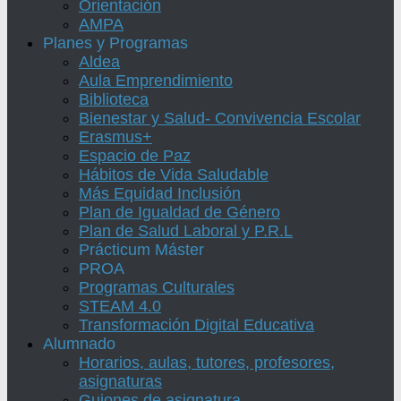
Orientación
AMPA
Planes y Programas
Aldea
Aula Emprendimiento
Biblioteca
Bienestar y Salud- Convivencia Escolar
Erasmus+
Espacio de Paz
Hábitos de Vida Saludable
Más Equidad Inclusión
Plan de Igualdad de Género
Plan de Salud Laboral y P.R.L
Prácticum Máster
PROA
Programas Culturales
STEAM 4.0
Transformación Digital Educativa
Alumnado
Horarios, aulas, tutores, profesores,
asignaturas
Guiones de asignatura