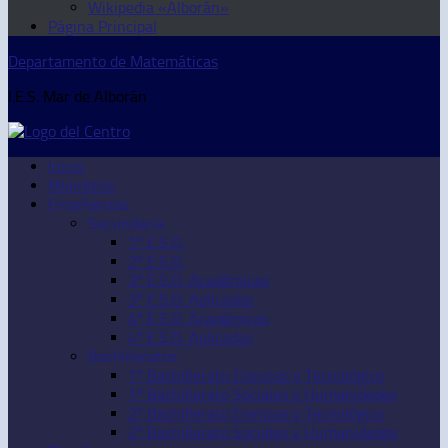
Wikipedia «Alborán»
Página Principal
Departamento de Matemáticas
I.E.S. Mar de Alborán
Inicio
Miembros
Enseñanzas
Secundaria
1º E.S.O.
2º E.S.O.
3º E.S.O. Académicas
3º E.S.O. Aplicadas
4º E.S.O. Académicas
4º E.S.O. Aplicadas
Bachilleratos
1º Bachillerato Ciencias y Tecnológico
1º Bachillerato Sociales y Humanidades
2º Bachillerato Ciencias y Tecnológico
2º Bachillerato Sociales y Humanidades