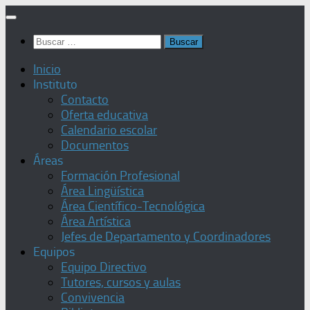
Saltar
al
Buscar:
contenido
Inicio
Instituto
Contacto
Oferta educativa
Calendario escolar
Documentos
Áreas
Formación Profesional
Área Lingüística
Área Científico-Tecnológica
Área Artística
Jefes de Departamento y Coordinadores
Equipos
Equipo Directivo
Tutores, cursos y aulas
Convivencia