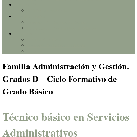
Acceso a FP
Solicitudes y matrícula
Charlas y eventos
Jornadas FP – Empresa & Erasmus+
Presentación FP en IES Mar de Alborán
Enlaces de interés
IES Mar de Alborán
Formación Profesional Andalucía
Todo FP
Familia Administración y Gestión.
Grados D – Ciclo Formativo de
Grado Básico
Técnico básico en Servicios
Administrativos