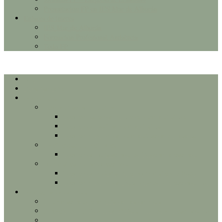
Presentación FP en IES Mar de Alborán
Enlaces de interés
IES Mar de Alborán
Formación Profesional Andalucía
Todo FP
Inicio
Departamentos
Qué estudiar
Administración y Gestión
Técnico básico en Servicios Administrativos
Técnico en Gestión Administrativa
Técnico Superior en Administración y Finanzas
Electricidad y Electrónica
Técnico en Instalaciones de Telecomunicaciones
Informática y Comunicaciones
Técnico en Sistemas Microinformáticos y Redes
Técnico Superior en Desarrollo de Aplicaciones Web
Formación en empresa
Tu formación se completa en una empresa
Proyecto de FP DUAL en 2º Desarrollo de Aplicaciones Web
Erasmus+ – Formación en empresas de UE