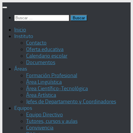
Saltar
al
Buscar:
contenido
Inicio
Instituto
Contacto
Oferta educativa
Calendario escolar
Documentos
Áreas
Formación Profesional
Área Lingüística
Área Científico-Tecnológica
Área Artística
Jefes de Departamento y Coordinadores
Equipos
Equipo Directivo
Tutores, cursos y aulas
Convivencia