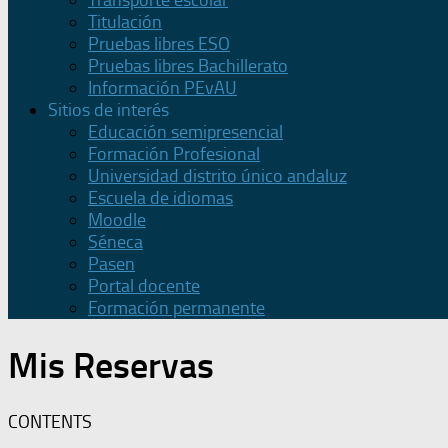
Transporte escolar
Titulación
Pruebas libres ESO
Pruebas libres Bachillerato
Información PEvAU
Sitios de interés
Educación semipresencial
Formación Profesional
Universidad distrito único andaluz
Escuela de idiomas
Moodle
Séneca
Pasen
Portal docente
Formación permanente
Mis Reservas
CONTENTS