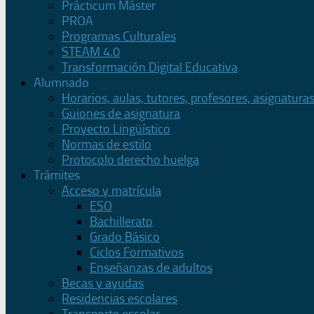
Prácticum Máster
PROA
Programas Culturales
STEAM 4.0
Transformación Digital Educativa
Alumnado
Horarios, aulas, tutores, profesores, asignatura
Guiones de asignatura
Proyecto Lingüístico
Normas de estilo
Protocolo derecho huelga
Trámites
Acceso y matrícula
ESO
Bachillerato
Grado Básico
Ciclos Formativos
Enseñanzas de adultos
Becas y ayudas
Residencias escolares