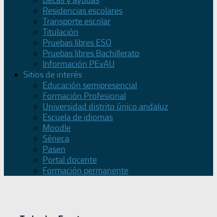
Becas y ayudas
Residencias escolares
Transporte escolar
Titulación
Pruebas libres ESO
Pruebas libres Bachillerato
Información PEvAU
Sitios de interés
Educación semipresencial
Formación Profesional
Universidad distrito único andaluz
Escuela de idiomas
Moodle
Séneca
Pasen
Portal docente
Formación permanente