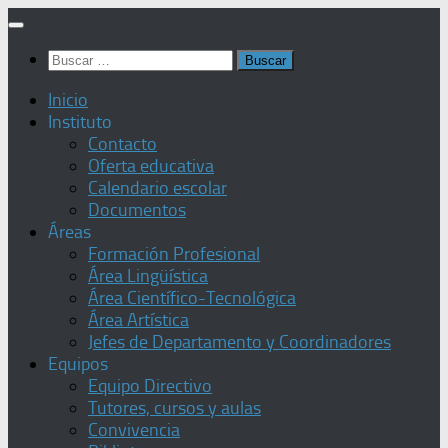
Saltar
al
Buscar:
contenido
Inicio
Instituto
Contacto
Oferta educativa
Calendario escolar
Documentos
Áreas
Formación Profesional
Área Lingüística
Área Científico-Tecnológica
Área Artística
Jefes de Departamento y Coordinadores
Equipos
Equipo Directivo
Tutores, cursos y aulas
Convivencia