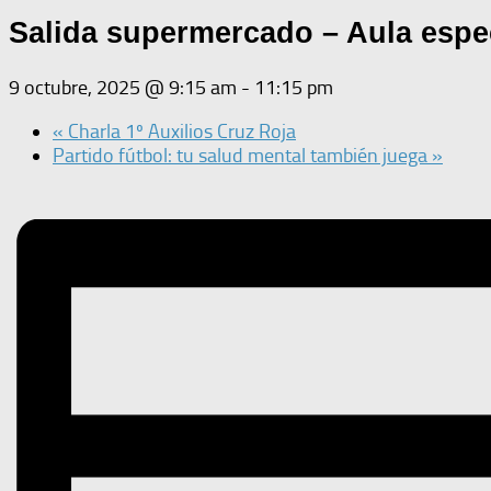
Salida supermercado – Aula espec
9 octubre, 2025 @ 9:15 am
-
11:15 pm
«
Charla 1º Auxilios Cruz Roja
Partido fútbol: tu salud mental también juega
»