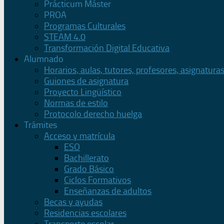
Prácticum Máster
PROA
Programas Culturales
STEAM 4.0
Transformación Digital Educativa
Alumnado
Horarios, aulas, tutores, profesores, asignatura
Guiones de asignatura
Proyecto Lingüístico
Normas de estilo
Protocolo derecho huelga
Trámites
Acceso y matrícula
ESO
Bachillerato
Grado Básico
Ciclos Formativos
Enseñanzas de adultos
Becas y ayudas
Residencias escolares