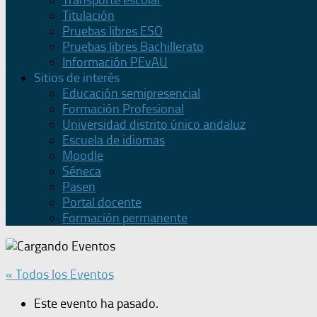
Transporte escolar
Titulación
Pruebas libres ESO
Pruebas libres Bachillerato
Información PEvAU
Sitios de interés
Educación semipresencial
Formación Profesional
Universidad distrito único andaluz
Escuela de idiomas
Moodle
Séneca
Pasen
Portal docente
Formación permanente
« Todos los Eventos
Este evento ha pasado.