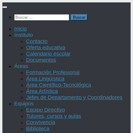
Saltar
al
Buscar:
contenido
Inicio
Instituto
Contacto
Oferta educativa
Calendario escolar
Documentos
Áreas
Formación Profesional
Área Lingüística
Área Científico-Tecnológica
Área Artística
Jefes de Departamento y Coordinadores
Equipos
Equipo Directivo
Tutores, cursos y aulas
Convivencia
Biblioteca