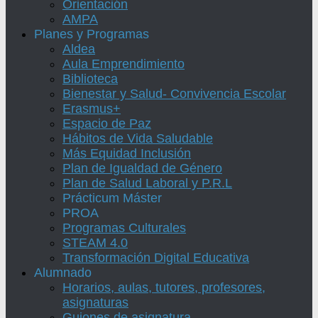
Orientación
AMPA
Planes y Programas
Aldea
Aula Emprendimiento
Biblioteca
Bienestar y Salud- Convivencia Escolar
Erasmus+
Espacio de Paz
Hábitos de Vida Saludable
Más Equidad Inclusión
Plan de Igualdad de Género
Plan de Salud Laboral y P.R.L
Prácticum Máster
PROA
Programas Culturales
STEAM 4.0
Transformación Digital Educativa
Alumnado
Horarios, aulas, tutores, profesores,
asignaturas
Guiones de asignatura