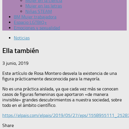
Mujer en la ciencia
Mujer en las letras
Niñas STEAM
8M Mujer trabajadora
Espacio LGTBIQ+
Emociones y sexualidad
Noticias
Ella también
3 junio, 2019
Este artículo de Rosa Montero desvela la existencia de una
figura prácticamente desconocida para la mayoría.
No es una práctica aislada, ya que cada vez más se conocen
casos de figuras femeninas que aportaron «de manera
invisible» grandes descubrimientos a nuestra sociedad, sobre
todo en el ámbito científico.
https://elpais.com/elpais/2019/05/27/eps/1558955111_2528
Share