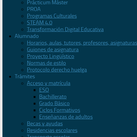
Prácticum Máster
PROA
Programas Culturales
STEAM 4.0
Transformación Digital Educativa
Alumnado
Horarios, aulas, tutores, profesores, asignatura
Guiones de asignatura
Proyecto Lingüístico
Normas de estilo
Protocolo derecho huelga
Trámites
Acceso y matrícula
ESO
Bachillerato
Grado Básico
Ciclos Formativos
Enseñanzas de adultos
Becas y ayudas
Residencias escolares