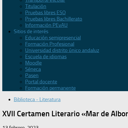
Transporte escolar
Titulación
Pruebas libres ESO
Pruebas libres Bachillerato
Información PEvAU
Sitios de interés
Educación semipresencial
Formación Profesional
Universidad distrito único andaluz
Escuela de idiomas
Moodle
Séneca
Pasen
Portal docente
Formación permanente
Biblioteca - Literatura
XVII Certamen Literario «Mar de Albo
13 febrero, 2023