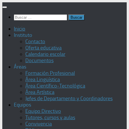
Saltar
al
Buscar:
contenido
Inicio
Instituto
Contacto
Oferta educativa
Calendario escolar
Documentos
Áreas
Formación Profesional
Área Lingüística
Área Científico-Tecnológica
Área Artística
Jefes de Departamento y Coordinadores
Equipos
Equipo Directivo
Tutores, cursos y aulas
Convivencia