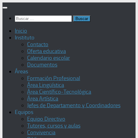
Saltar
al
Buscar:
contenido
Inicio
Instituto
Contacto
Oferta educativa
Calendario escolar
Documentos
Áreas
Formación Profesional
Área Lingüística
Área Científico-Tecnológica
Área Artística
Jefes de Departamento y Coordinadores
Equipos
Equipo Directivo
Tutores, cursos y aulas
Convivencia