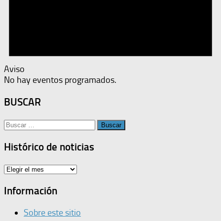
Aviso
No hay eventos programados.
BUSCAR
Buscar:
Histórico de noticias
Histórico
de
noticias
Información
Sobre este sitio