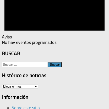
Aviso
No hay eventos programados.
BUSCAR
Buscar:
Histórico de noticias
Histórico
de
noticias
Información
Sobre este sitio