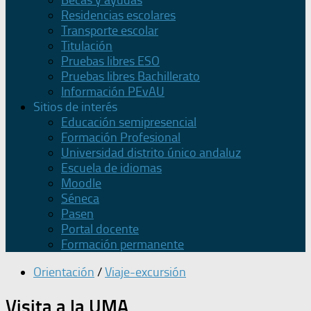
Becas y ayudas
Residencias escolares
Transporte escolar
Titulación
Pruebas libres ESO
Pruebas libres Bachillerato
Información PEvAU
Sitios de interés
Educación semipresencial
Formación Profesional
Universidad distrito único andaluz
Escuela de idiomas
Moodle
Séneca
Pasen
Portal docente
Formación permanente
Orientación
/
Viaje-excursión
Visita a la UMA