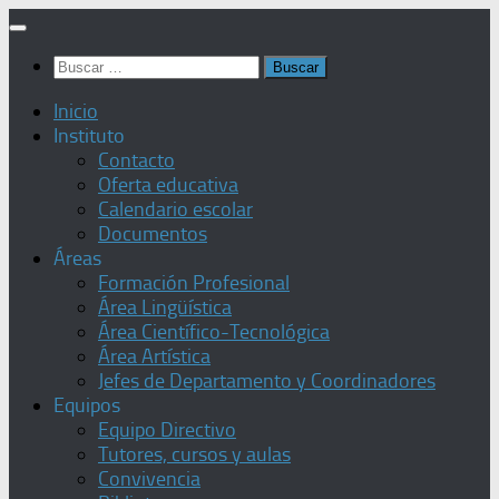
Saltar
al
Buscar:
contenido
Inicio
Instituto
Contacto
Oferta educativa
Calendario escolar
Documentos
Áreas
Formación Profesional
Área Lingüística
Área Científico-Tecnológica
Área Artística
Jefes de Departamento y Coordinadores
Equipos
Equipo Directivo
Tutores, cursos y aulas
Convivencia