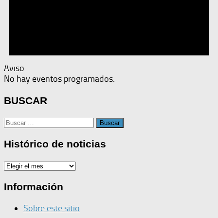
Aviso
No hay eventos programados.
BUSCAR
Buscar:
Histórico de noticias
Histórico
de
noticias
Información
Sobre este sitio