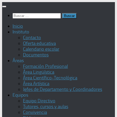
Saltar
al
Buscar:
contenido
Inicio
Instituto
Contacto
Oferta educativa
Calendario escolar
Documentos
Áreas
Formación Profesional
Área Lingüística
Área Científico-Tecnológica
Área Artística
Jefes de Departamento y Coordinadores
Equipos
Equipo Directivo
Tutores, cursos y aulas
Convivencia