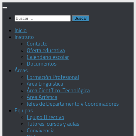
Saltar
al
Buscar:
contenido
Inicio
Instituto
Contacto
Oferta educativa
Calendario escolar
Documentos
Áreas
Formación Profesional
Área Lingüística
Área Científico-Tecnológica
Área Artística
Jefes de Departamento y Coordinadores
Equipos
Equipo Directivo
Tutores, cursos y aulas
Convivencia