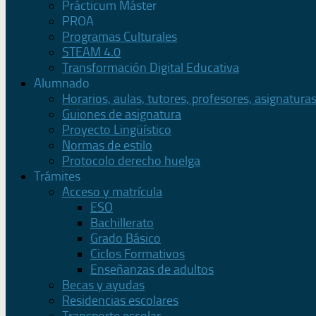
Prácticum Máster
PROA
Programas Culturales
STEAM 4.0
Transformación Digital Educativa
Alumnado
Horarios, aulas, tutores, profesores, asignatura
Guiones de asignatura
Proyecto Lingüístico
Normas de estilo
Protocolo derecho huelga
Trámites
Acceso y matrícula
ESO
Bachillerato
Grado Básico
Ciclos Formativos
Enseñanzas de adultos
Becas y ayudas
Residencias escolares