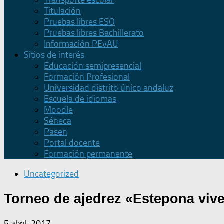
Transporte escolar
Titulación
Pruebas libres ESO
Pruebas libres Bachillerato
Información PEvAU
Sitios de interés
Educación semipresencial
Formación Profesional
Universidad distrito único andaluz
Escuela de idiomas
Moodle
Séneca
Pasen
Portal docente
Formación permanente
Uncategorized
Torneo de ajedrez «Estepona vive
5 abril, 2017